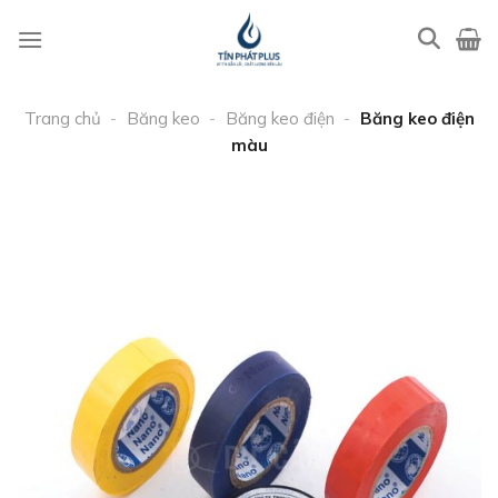
Bỏ
qua
nội
dung
Trang chủ
-
Băng keo
-
Băng keo điện
-
Băng keo điện
màu