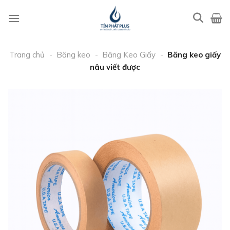
Bỏ
qua
nội
dung
Trang chủ
-
Băng keo
-
Băng Keo Giấy
-
Băng keo giấy
nâu viết được