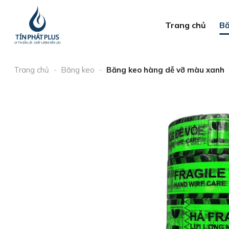
Bỏ
qua
Trang chủ
Bă
nội
dung
Trang chủ
-
Băng keo
-
Băng keo hàng dễ vỡ màu xanh