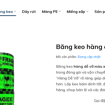
ng keo
Dây rút
Màng PE
Miếng xốp
Sản 
Băng keo hàng 
Mã sản phẩm:
Đang cập nhật
Băng keo
hàng dễ vỡ màu 
trong đóng gói và vận chuy
“Hàng Dễ Vỡ” rõ ràng, giúp 
hơn. Lớp keo bám dính tốt, 
hàng, shop bán lẻ và các đ
Gọi đ