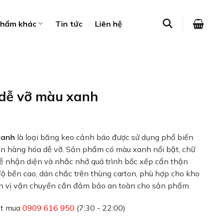
phẩm khác
Tin tức
Liên hệ
dễ vỡ màu xanh
xanh
là loại băng keo cảnh báo được sử dụng phổ biến
ển hàng hóa dễ vỡ. Sản phẩm có màu xanh nổi bật, chữ
dễ nhận diện và nhắc nhở quá trình bốc xếp cẩn thận
độ bền cao, dán chắc trên thùng carton, phù hợp cho kho
ơn vị vận chuyển cần đảm bảo an toàn cho sản phẩm.
ặt mua
0909 616 950
(7:30 - 22:00)