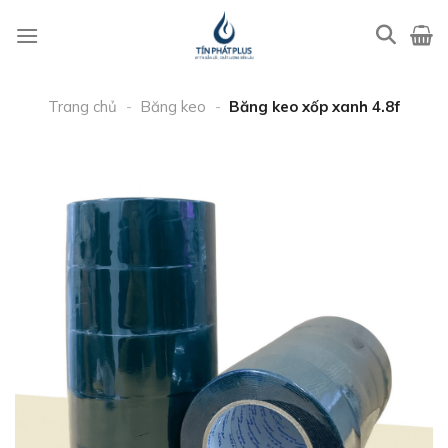
Bỏ
qua
nội
dung
Trang chủ
-
Băng keo
-
Băng keo xốp xanh 4.8f