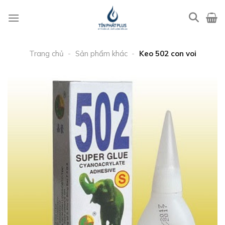
Bỏ
qua
nội
dung
Trang chủ
-
Sản phẩm khác
-
Keo 502 con voi