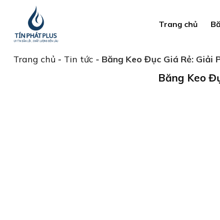
Bỏ
qua
Trang chủ
Bă
nội
dung
Trang chủ
-
Tin tức
-
Băng Keo Đục Giá Rẻ: Giải
Băng Keo Đụ