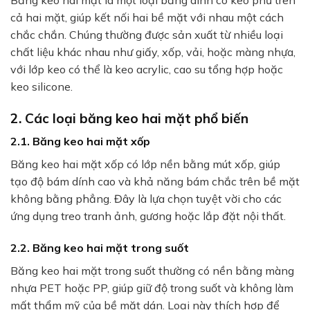
Băng keo hai mặt là một loại băng dính có keo phủ trên
cả hai mặt, giúp kết nối hai bề mặt với nhau một cách
chắc chắn. Chúng thường được sản xuất từ nhiều loại
chất liệu khác nhau như giấy, xốp, vải, hoặc màng nhựa,
với lớp keo có thể là keo acrylic, cao su tổng hợp hoặc
keo silicone.
2. Các loại băng keo hai mặt phổ biến
2.1. Băng keo hai mặt xốp
Băng keo hai mặt xốp có lớp nền bằng mút xốp, giúp
tạo độ bám dính cao và khả năng bám chắc trên bề mặt
không bằng phẳng. Đây là lựa chọn tuyệt vời cho các
ứng dụng treo tranh ảnh, gương hoặc lắp đặt nội thất.
2.2. Băng keo hai mặt trong suốt
Băng keo hai mặt trong suốt thường có nền bằng màng
nhựa PET hoặc PP, giúp giữ độ trong suốt và không làm
mất thẩm mỹ của bề mặt dán. Loại này thích hợp để