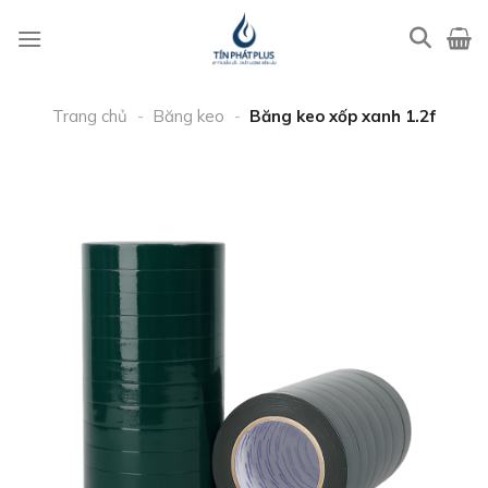
Bỏ
qua
nội
dung
Trang chủ
-
Băng keo
-
Băng keo xốp xanh 1.2f