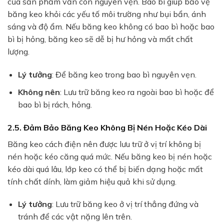
của sản phẩm vẫn còn nguyên vẹn. Bao bì giúp bảo vệ
băng keo khỏi các yếu tố môi trường như bụi bẩn, ánh
sáng và độ ẩm. Nếu băng keo không có bao bì hoặc bao
bì bị hỏng, băng keo sẽ dễ bị hư hỏng và mất chất
lượng.
Lý tưởng
: Để băng keo trong bao bì nguyên vẹn.
Không nên
: Lưu trữ băng keo ra ngoài bao bì hoặc để
bao bì bị rách, hỏng.
2.5. Đảm Bảo Băng Keo Không Bị Nén Hoặc Kéo Dài
Băng keo cách điện nên được lưu trữ ở vị trí không bị
nén hoặc kéo căng quá mức. Nếu băng keo bị nén hoặc
kéo dài quá lâu, lớp keo có thể bị biến dạng hoặc mất
tính chất dính, làm giảm hiệu quả khi sử dụng.
Lý tưởng
: Lưu trữ băng keo ở vị trí thẳng đứng và
tránh để các vật nặng lên trên.