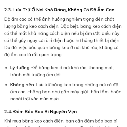
2.3. Lưu Trữ Ở Nơi Khô Ráng, Không Có Độ Ẩm Cao
Độ ẩm cao có thể ảnh hưởng nghiêm trọng đến chất
lượng băng keo cách điện. Đặc biệt, băng keo cách điện
có thể mất khả năng cách điện nếu bị ẩm ướt, điều này
có thể gây nguy cơ rò rỉ điện hoặc hư hỏng thiết bị điện.
Do đó, việc bảo quản băng keo ở nơi khô ráo, không có
độ ẩm cao là rất quan trọng.
Lý tưởng
: Để băng keo ở nơi khô ráo, thoáng mát,
tránh môi trường ẩm ướt.
Không nên
: Lưu trữ băng keo trong những nơi có độ
ẩm cao, chẳng hạn như gần máy giặt, bồn tắm, hoặc
ngoài trời vào mùa mưa.
2.4. Đảm Bảo Bao Bì Nguyên Vẹn
Khi mua băng keo cách điện, bạn cần đảm bảo bao bì