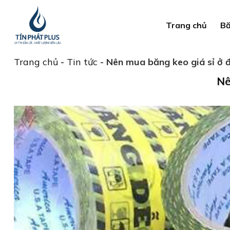
Bỏ
qua
Trang chủ
Bă
nội
dung
Trang chủ
-
Tin tức
-
Nên mua băng keo giá sỉ ở đ
Nê