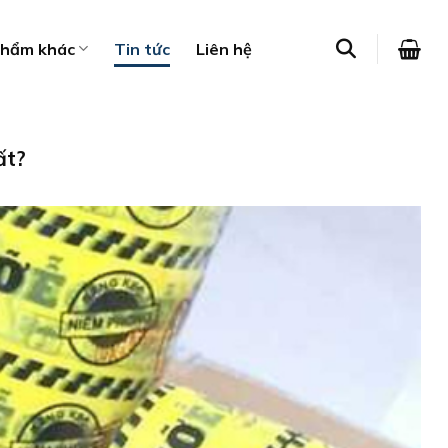
phẩm khác
Tin tức
Liên hệ
ất?