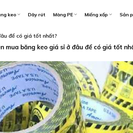
ng keo
Dây rút
Màng PE
Miếng xốp
Sản 
âu để có giá tốt nhất?
n mua băng keo giá sỉ ở đâu để có giá tốt nh