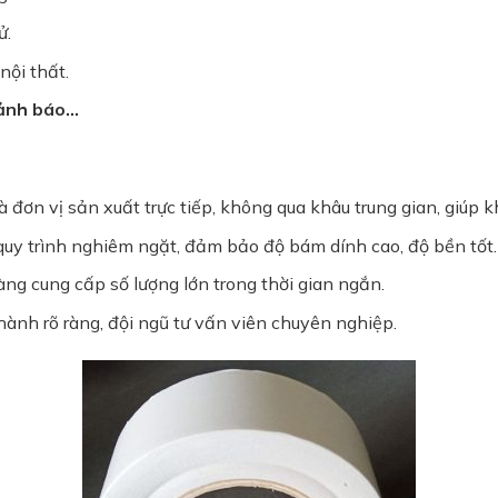
ử.
ội thất.
cảnh báo…
à đơn vị sản xuất trực tiếp, không qua khâu trung gian, giú
y trình nghiêm ngặt, đảm bảo độ bám dính cao, độ bền tốt.
àng cung cấp số lượng lớn trong thời gian ngắn.
hành rõ ràng, đội ngũ tư vấn viên chuyên nghiệp.