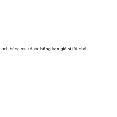
p khách hàng mua được
băng keo giá sỉ
tốt nhất.